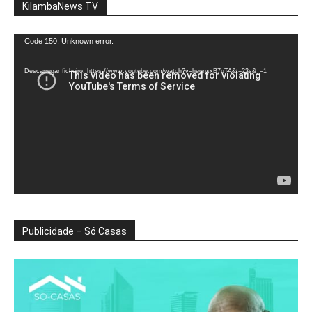
KilambaNews TV
Reprodutor
Code 150: Unknown error.
de
vídeo
Descarregar ficheiro: https://www.youtube.com/watch?v=heunxxB7uTA&t=22s&_=1
Publicidade – Só Casas