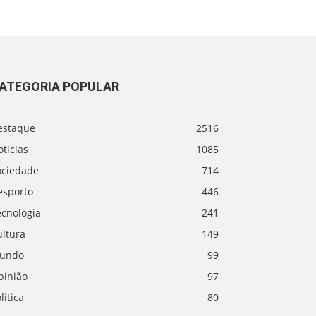
ATEGORIA POPULAR
estaque
2516
ticias
1085
ociedade
714
esporto
446
ecnologia
241
ultura
149
undo
99
pinião
97
litica
80