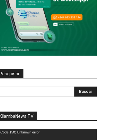
Pesquisar
KilambaNews TV
eprodutor
Code 150: Unknown error.
e