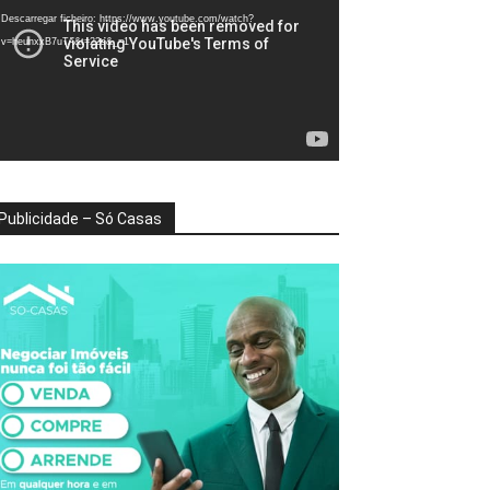
deo
Descarregar ficheiro: https://www.youtube.com/watch?
v=heunxxB7uTA&t=22s&_=1
Publicidade – Só Casas