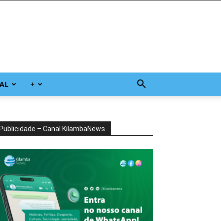
AL
+
Publicidade – Canal KilambaNews