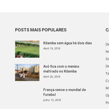
POSTS MAIS POPULARES
C
Kilamba sem água há dois dias
D
Abril 19, 2018
No
S
D
Avó fica com o menino
maltrado no Kilamba
T
Abril 26, 2018
C
M
França vence o mundial de
Futebol
O
Julho 15, 2018
Po