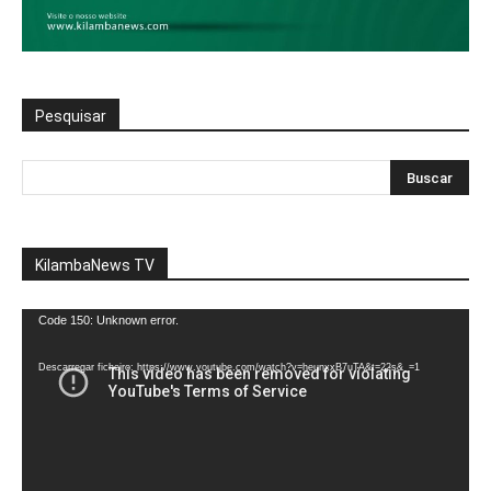
Pesquisar
KilambaNews TV
Reprodutor
Code 150: Unknown error.
de
vídeo
Descarregar ficheiro: https://www.youtube.com/watch?v=heunxxB7uTA&t=22s&_=1