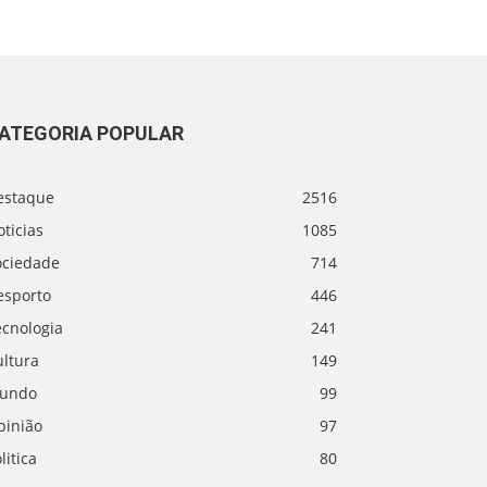
ATEGORIA POPULAR
estaque
2516
ticias
1085
ociedade
714
esporto
446
ecnologia
241
ultura
149
undo
99
pinião
97
litica
80