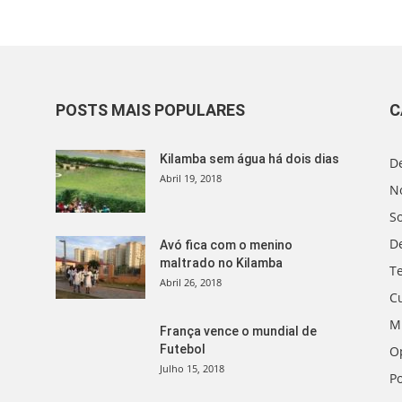
POSTS MAIS POPULARES
C
Kilamba sem água há dois dias
D
Abril 19, 2018
No
S
D
Avó fica com o menino
maltrado no Kilamba
T
Abril 26, 2018
C
M
França vence o mundial de
Futebol
O
Julho 15, 2018
Po