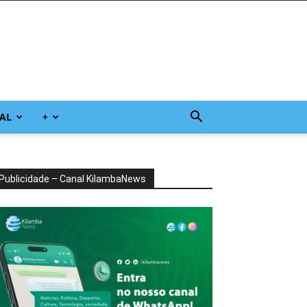
AL
+
Publicidade – Canal KilambaNews