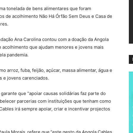
ví
ma tonelada de bens alimentares que foram
ros de acolhimento Não Há Órfão Sem Deus e Casa de
res.
undação Ana Carolina contou com a doação da Angola
de acolhimento que ajudam menores e jovens mais
pela pandemia.
o arroz, fuba, feijão, açúcar, massa alimentar, água e
s e jovens carenciados.
garante que “apoiar causas solidárias faz parte do
abelecer parcerias com instituições que tenham como
ables irá sempre apoiar, criar e incentivar projectos
Paula Morais,
refere que
“este gesto da Angola Cables