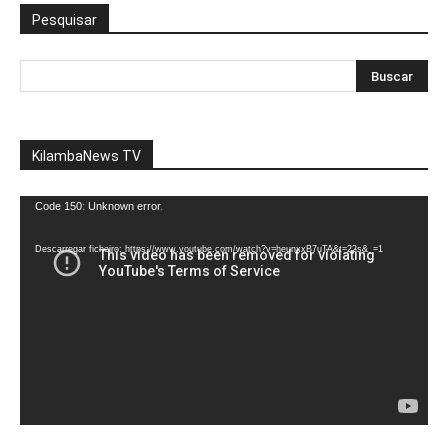
Pesquisar
KilambaNews TV
Reprodutor
Code 150: Unknown error.
de
vídeo
Descarregar ficheiro: https://www.youtube.com/watch?v=heunxxB7uTA&t=22s&_=1