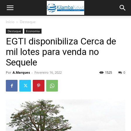
Início
Destaque
Destaque
Economia
EGTI disponibiliza Cerca de
mil lotes para venda no
Sequele
Por
A.Marques
-
Fevereiro 16, 2022
1525
0