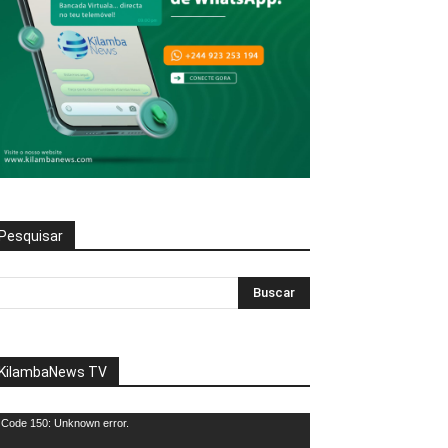
Pesquisar
KilambaNews TV
eprodutor
Code 150: Unknown error.
e