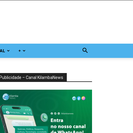
AL
+
Publicidade – Canal KilambaNews