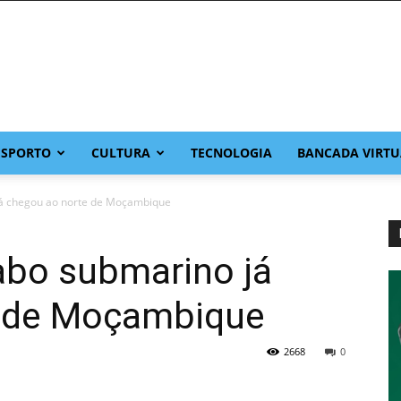
ESPORTO
CULTURA
TECNOLOGIA
BANCADA VIRTU
 já chegou ao norte de Moçambique
cabo submarino já
e de Moçambique
2668
0