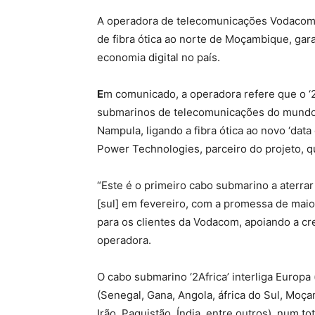
A operadora de telecomunicações Vodacom 
de fibra ótica ao norte de Moçambique, gar
economia digital no país.
E
m comunicado, a operadora refere que o ‘2
submarinos de telecomunicações do mundo, 
Nampula, ligando a fibra ótica ao novo ‘da
Power Technologies, parceiro do projeto, qu
“Este é o primeiro cabo submarino a aterrar
[sul] em fevereiro, com a promessa de maio
para os clientes da Vodacom, apoiando a c
operadora.
O cabo submarino ‘2Africa’ interliga Europa
(Senegal, Gana, Angola, áfrica do Sul, Moçam
Irão, Paquistão, Índia, entre outros), num 