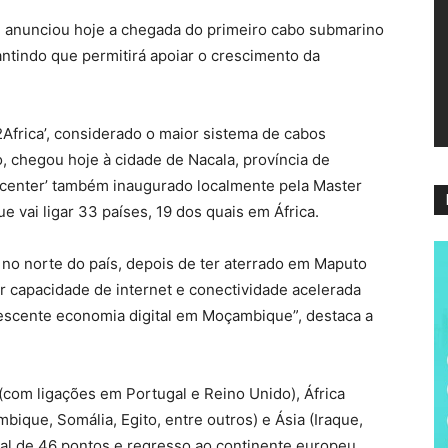
ví
anunciou hoje a chegada do primeiro cabo submarino
antindo que permitirá apoiar o crescimento da
Africa’, considerado o maior sistema de cabos
chegou hoje à cidade de Nacala, província de
ta center’ também inaugurado localmente pela Master
e vai ligar 33 países, 19 dos quais em África.
 no norte do país, depois de ter aterrado em Maputo
r capacidade de internet e conectividade acelerada
rescente economia digital em Moçambique”, destaca a
 (com ligações em Portugal e Reino Unido), África
bique, Somália, Egito, entre outros) e Ásia (Iraque,
total de 46 pontos e regresso ao continente europeu