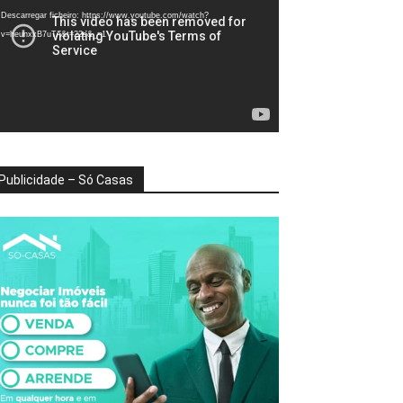
deo
Descarregar ficheiro: https://www.youtube.com/watch?
v=heunxxB7uTA&t=22s&_=1
Publicidade – Só Casas