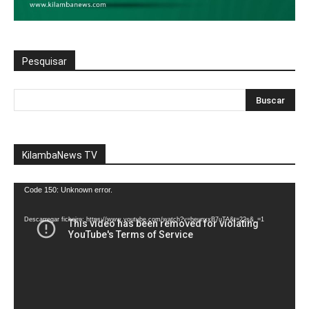
Pesquisar
KilambaNews TV
Reprodutor
Code 150: Unknown error.
de
vídeo
Descarregar ficheiro: https://www.youtube.com/watch?v=heunxxB7uTA&t=22s&_=1