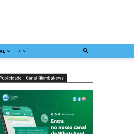
AL
+
Publicidade – Canal KilambaNews