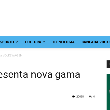
ESPORTO
CULTURA
TECNOLOGIA
BANCADA VIRTU
ama VOLKSWAGEN
resenta nova gama
20068
0