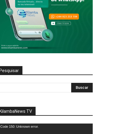
Pesquisar
KilambaNews TV
eprodutor
Code 150: Unknown error.
e