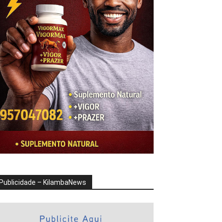
Publicidade – KilambaNews