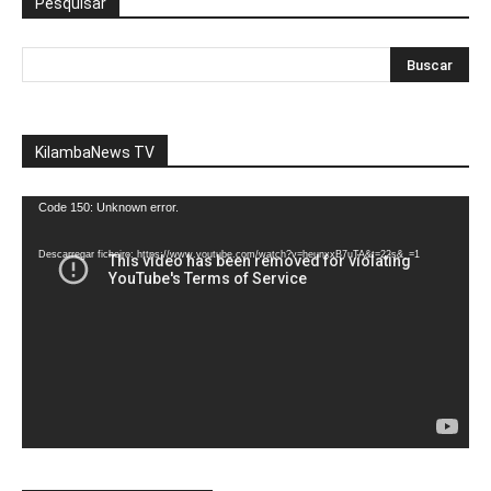
Pesquisar
KilambaNews TV
Reprodutor
Code 150: Unknown error.
de
vídeo
Descarregar ficheiro: https://www.youtube.com/watch?v=heunxxB7uTA&t=22s&_=1