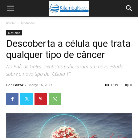
Início
Noticias
Noticias
Descoberta a célula que trata
qualquer tipo de câncer
No País de Gales, cientistas publicaram um novo estudo
sobre o novo tipo de "Célula T".
Por
Editor
-
Março 16, 2023
1319
0