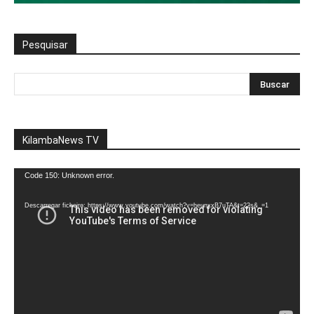
Pesquisar
KilambaNews TV
Reprodutor
Code 150: Unknown error.
de
vídeo
Descarregar ficheiro: https://www.youtube.com/watch?v=heunxxB7uTA&t=22s&_=1