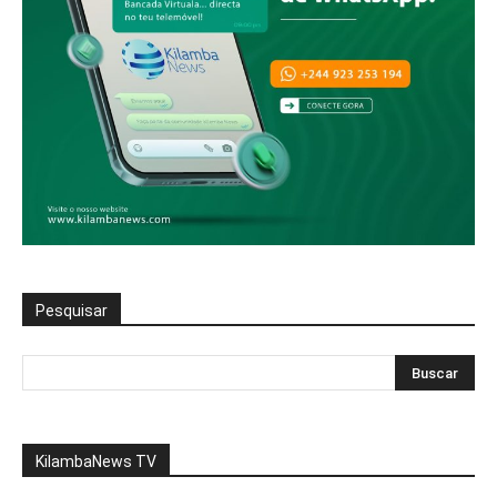
Pesquisar
KilambaNews TV