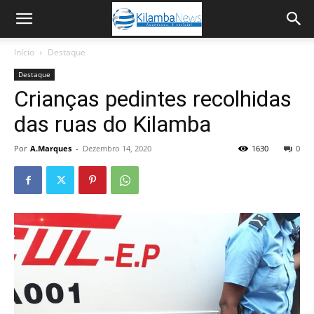
Início
Destaque
Destaque
Crianças pedintes recolhidas
das ruas do Kilamba
Por
A.Marques
-
Dezembro 14, 2020
1630
0