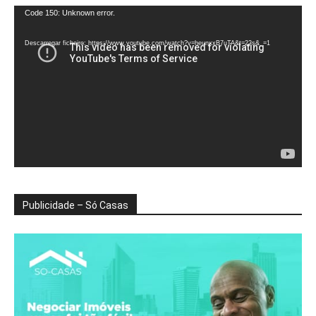
Reprodutor
Code 150: Unknown error.
de
vídeo
Descarregar ficheiro: https://www.youtube.com/watch?v=heunxxB7uTA&t=22s&_=1
Publicidade – Só Casas