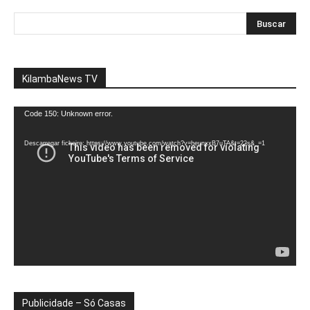
KilambaNews TV
Reprodutor
Code 150: Unknown error.
de
vídeo
Descarregar ficheiro: https://www.youtube.com/watch?v=heunxxB7uTA&t=22s&_=1
Publicidade – Só Casas