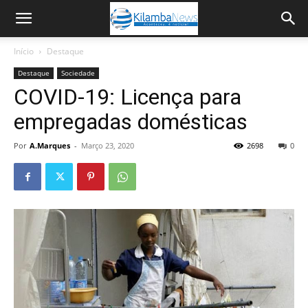
Início
Destaque
Destaque
Sociedade
COVID-19: Licença para
empregadas domésticas
Por
A.Marques
-
Março 23, 2020
2698
0