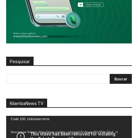
Pesquisar
KilambaNews TV
Reprodutor
Code 150: Unknown error.
de
vídeo
Descarregar ficheiro: https://www.youtube.com/watch?v=heunxxB7uTA&t=22s&_=1