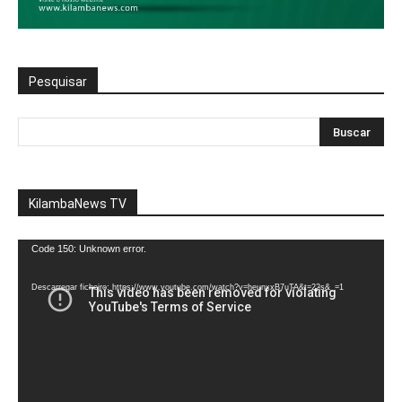
Pesquisar
KilambaNews TV
Reprodutor
Code 150: Unknown error.
de
vídeo
Descarregar ficheiro: https://www.youtube.com/watch?v=heunxxB7uTA&t=22s&_=1