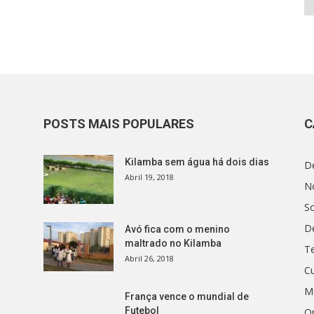
POSTS MAIS POPULARES
C
Kilamba sem água há dois dias
D
Abril 19, 2018
No
S
D
Avó fica com o menino
maltrado no Kilamba
T
Abril 26, 2018
Cu
M
França vence o mundial de
Futebol
O