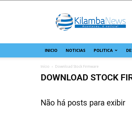
KilambaNews
–
O
site
da
comunidade
do
INICIO
NOTICIAS
POLITICA
DE
Kilamba
Início
Download Stock Firmware
DOWNLOAD STOCK F
Não há posts para exibir