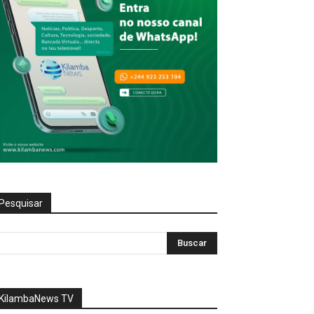
Pesquisar
KilambaNews TV