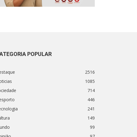
ATEGORIA POPULAR
estaque
2516
ticias
1085
ociedade
714
esporto
446
ecnologia
241
ltura
149
undo
99
pinião
97