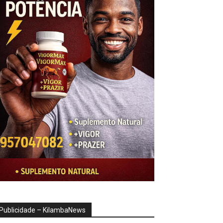
Publicidade – KilambaNews