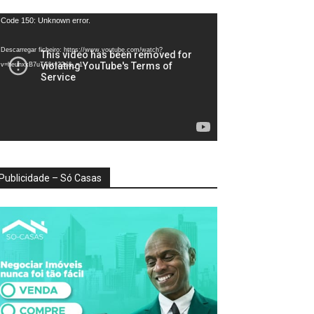
produtor
Code 150: Unknown error.
e
deo
Descarregar ficheiro: https://www.youtube.com/watch?
v=heunxxB7uTA&t=22s&_=1
Publicidade – Só Casas