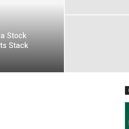
 a Stock
ts Stack