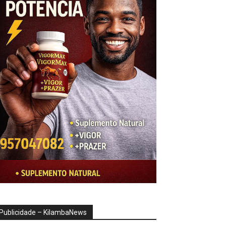
Publicidade – KilambaNews