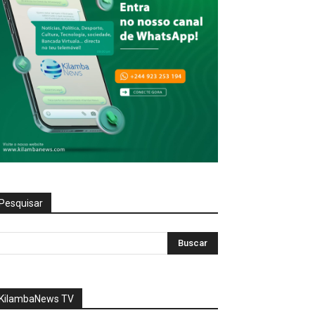
Pesquisar
KilambaNews TV