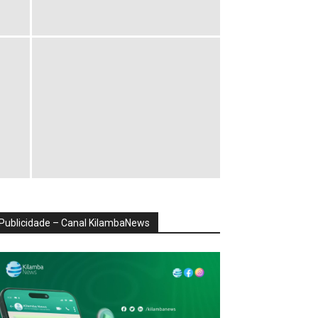
Publicidade – Canal KilambaNews