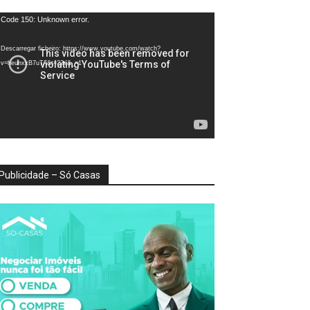
produtor
Code 150: Unknown error.
e
deo
Descarregar ficheiro: https://www.youtube.com/watch?
v=heunxxB7uTA&t=22s&_=1
Publicidade – Só Casas