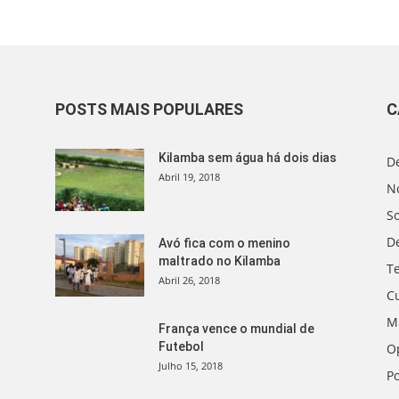
POSTS MAIS POPULARES
C
Kilamba sem água há dois dias
D
Abril 19, 2018
No
S
D
Avó fica com o menino
maltrado no Kilamba
T
Abril 26, 2018
C
M
França vence o mundial de
Futebol
O
Julho 15, 2018
Po