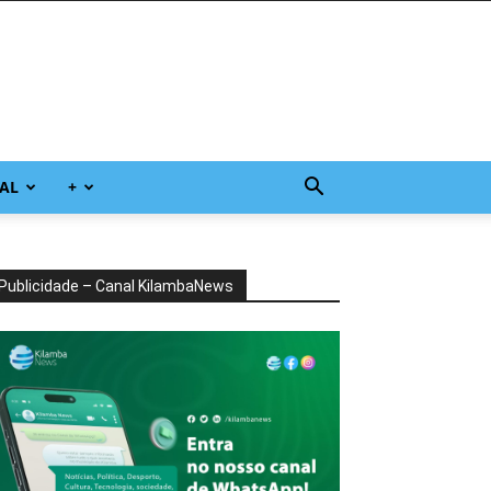
AL
+
Publicidade – Canal KilambaNews