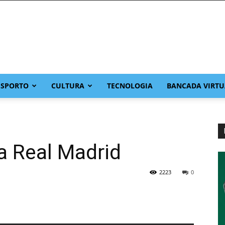
ESPORTO
CULTURA
TECNOLOGIA
BANCADA VIRTU
ra Real Madrid
2223
0