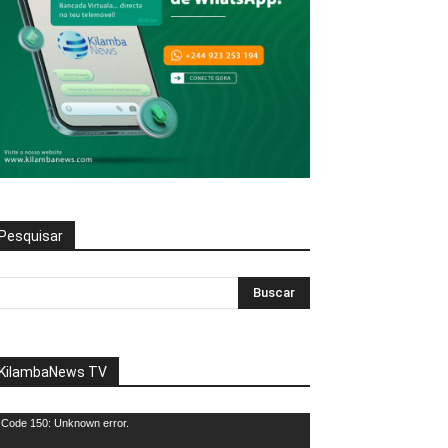
Pesquisar
KilambaNews TV
eprodutor
Code 150: Unknown error.
e