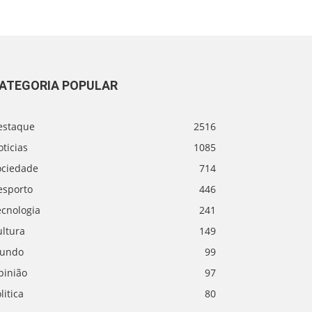
ATEGORIA POPULAR
estaque
2516
ticias
1085
ociedade
714
esporto
446
ecnologia
241
ultura
149
undo
99
pinião
97
litica
80