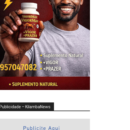
Publicidade – KilambaNews