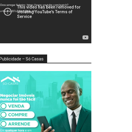
deo
Descarregar ficheiro: https://www.youtube.com/watch?
v=heunxxB7uTA&t=22s&_=1
Publicidade – Só Casas