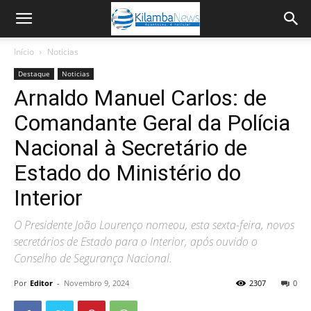
Início
Noticias
Destaque
Noticias
Arnaldo Manuel Carlos: de
Comandante Geral da Polícia
Nacional à Secretário de
Estado do Ministério do
Interior
O Presidente João Lourenço nomeou, esta sexta-feira, novos
secretários de Estado para o Interior, após ouvido o
Conselho de Segurança Nacional.
Por
Editor
-
Novembro 9, 2024
2307
0