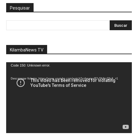
Pesquisar
KilambaNews TV
Reprodutor
Code 150: Unknown error.
de
vídeo
Descarregar ficheiro: https://www.youtube.com/watch?v=heunxxB7uTA&t=22s&_=1