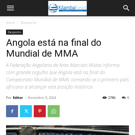
Início
Desporto
Desporto
Angola está na final do
Mundial de MMA
A Federação Angolana de Artes Marciais Mistas informa
com grande orgulho que Angola está na final do
Campeonato Mundial de MMA, tornando-se o primeiro país
africano a alcançar esta posição histórica.
Por
Editor
-
Novembro 9, 2024
2786
0