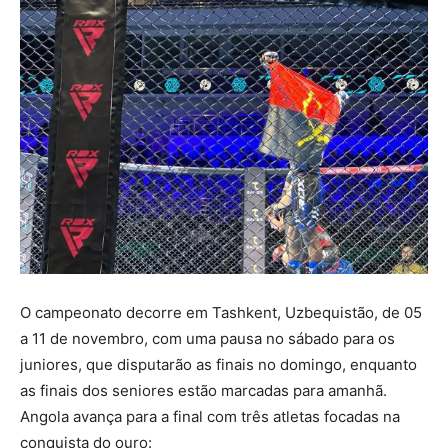
O campeonato decorre em Tashkent, Uzbequistão, de 05
a 11 de novembro, com uma pausa no sábado para os
juniores, que disputarão as finais no domingo, enquanto
as finais dos seniores estão marcadas para amanhã.
Angola avança para a final com três atletas focadas na
conquista do ouro: