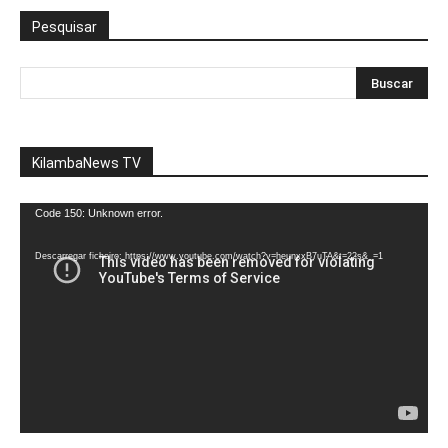
Pesquisar
KilambaNews TV
Reprodutor
Code 150: Unknown error.
de
vídeo
Descarregar ficheiro: https://www.youtube.com/watch?v=heunxxB7uTA&t=22s&_=1