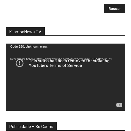
KilambaNews TV
Reprodutor
Code 150: Unknown error.
de
vídeo
Descarregar ficheiro: https://www.youtube.com/watch?v=heunxxB7uTA&t=22s&_=1
Publicidade – Só Casas