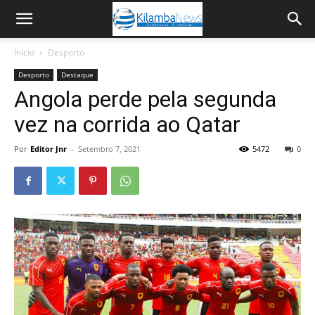
Início
Desporto
Desporto
Destaque
Angola perde pela segunda
vez na corrida ao Qatar
Por
Editor Jnr
-
Setembro 7, 2021
5472
0