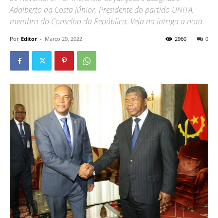
Adalberto da Costa Júnior, Presidente do partido UNITA,
membro do Conselho da República. Veja na íntriga a nota.
Por
Editor
-
Março 29, 2022
2960
0