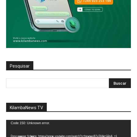
Pesquisar
KilambaNews TV
Reprodutor
Code 150: Unknown error.
de
vídeo
Descarregar ficheiro: https://www.youtube.com/watch?v=heunxxB7uTA&t=22s&_=1