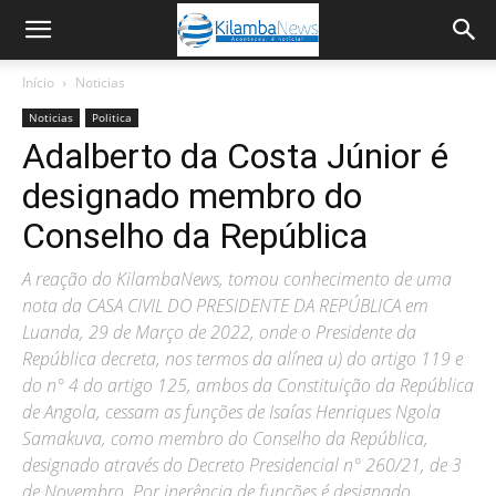
Início
Noticias
Noticias
Politica
Adalberto da Costa Júnior é
designado membro do
Conselho da República
A reação do KilambaNews, tomou conhecimento de uma
nota da CASA CIVIL DO PRESIDENTE DA REPÚBLICA em
Luanda, 29 de Março de 2022, onde o Presidente da
República decreta, nos termos da alínea u) do artigo 119 e
do n° 4 do artigo 125, ambos da Constituição da República
de Angola, cessam as funções de Isaías Henriques Ngola
Samakuva, como membro do Conselho da República,
designado através do Decreto Presidencial n° 260/21, de 3
de Novembro. Por inerência de funções é designado