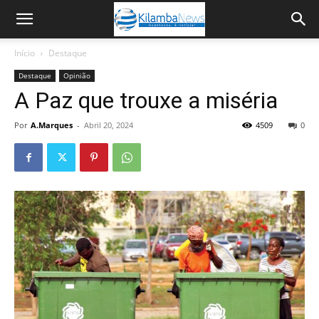
Início
Destaque
Destaque
Opinião
A Paz que trouxe a miséria
Por
A.Marques
-
Abril 20, 2024
4509
0