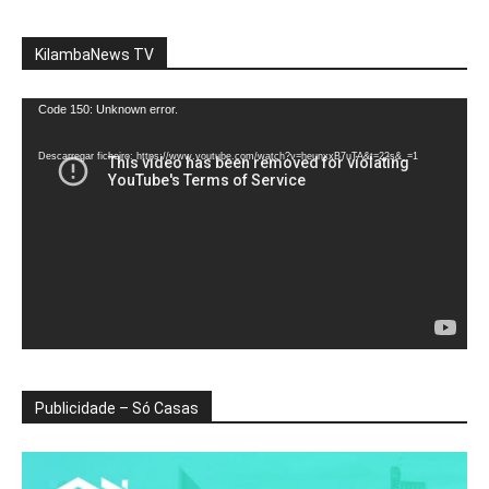
KilambaNews TV
Reprodutor
Code 150: Unknown error.
de
vídeo
Descarregar ficheiro: https://www.youtube.com/watch?v=heunxxB7uTA&t=22s&_=1
Publicidade – Só Casas