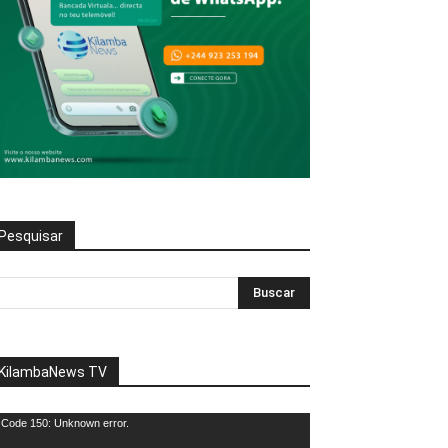
Pesquisar
KilambaNews TV
eprodutor
Code 150: Unknown error.
e