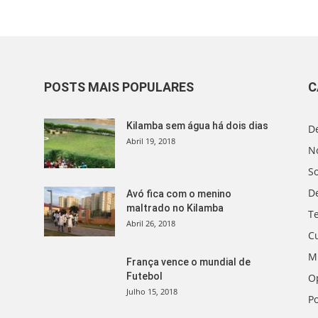
POSTS MAIS POPULARES
C
Kilamba sem água há dois dias
D
Abril 19, 2018
No
S
D
Avó fica com o menino
maltrado no Kilamba
T
Abril 26, 2018
C
M
França vence o mundial de
Futebol
O
Julho 15, 2018
Po