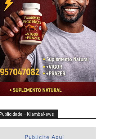
Publicidade – KilambaNews