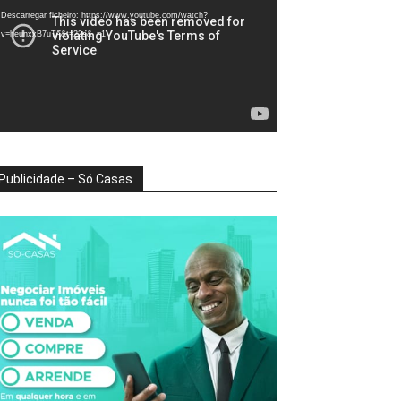
deo
Descarregar ficheiro: https://www.youtube.com/watch?
v=heunxxB7uTA&t=22s&_=1
Publicidade – Só Casas