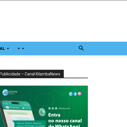
AL
+
Publicidade – Canal KilambaNews