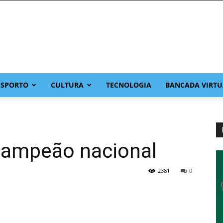
ESPORTO
CULTURA
TECNOLOGIA
BANCADA VIRTU
icampeão nacional
2381
0