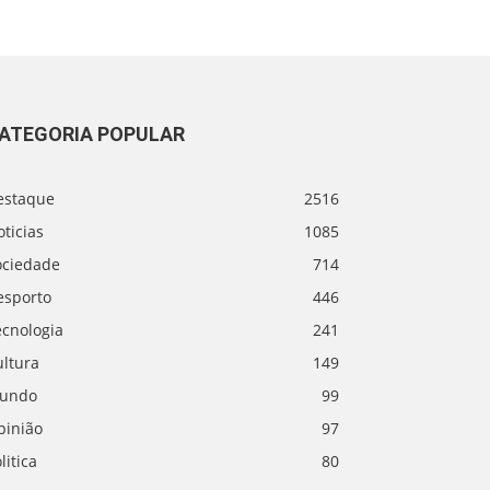
ATEGORIA POPULAR
estaque
2516
ticias
1085
ociedade
714
esporto
446
ecnologia
241
ultura
149
undo
99
pinião
97
litica
80