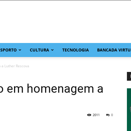
ESPORTO
CULTURA
TECNOLOGIA
BANCADA VIRTU
 a Luther Rescova
eio em homenagem a
2011
0