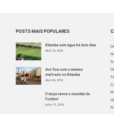
POSTS MAIS POPULARES
C
Kilamba sem água há dois dias
D
Abril 19, 2018
No
S
D
Avó fica com o menino
maltrado no Kilamba
T
Abril 26, 2018
C
M
França vence o mundial de
Futebol
O
Julho 15, 2018
Po