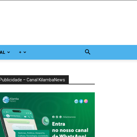
AL
+
Publicidade – Canal KilambaNews