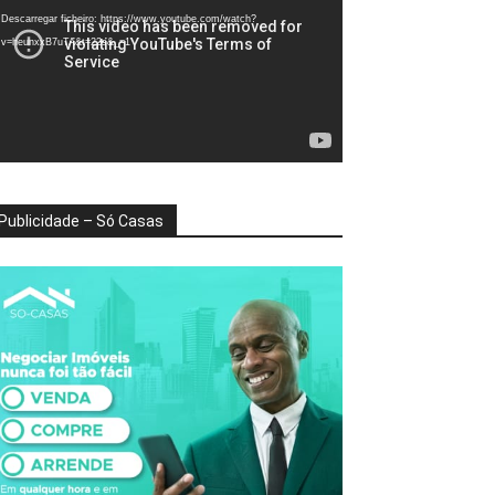
deo
Descarregar ficheiro: https://www.youtube.com/watch?
v=heunxxB7uTA&t=22s&_=1
Publicidade – Só Casas