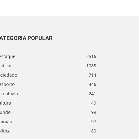
ATEGORIA POPULAR
estaque
2516
ticias
1085
ociedade
714
esporto
446
ecnologia
241
ultura
149
undo
99
pinião
97
litica
80