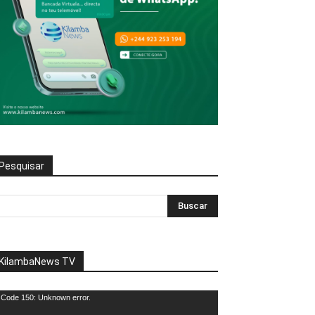
Pesquisar
KilambaNews TV
eprodutor
Code 150: Unknown error.
e