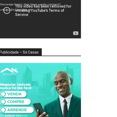
deo
Descarregar ficheiro: https://www.youtube.com/watch?
v=heunxxB7uTA&t=22s&_=1
Publicidade – Só Casas