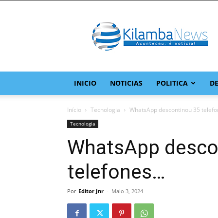
KilambaNews
–
O
site
da
comunidade
do
INICIO
NOTICIAS
POLITICA
D
Kilamba
Início
Tecnologia
WhatsApp descontinou 35 telef
Tecnologia
WhatsApp desco
telefones…
Por
Editor Jnr
-
Maio 3, 2024