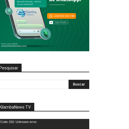
Pesquisar
KilambaNews TV
eprodutor
Code 150: Unknown error.
e