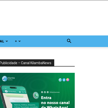
AL
+
Publicidade – Canal KilambaNews