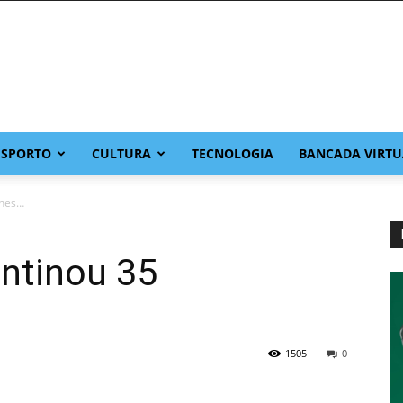
ESPORTO
CULTURA
TECNOLOGIA
BANCADA VIRTU
ones…
ntinou 35
1505
0