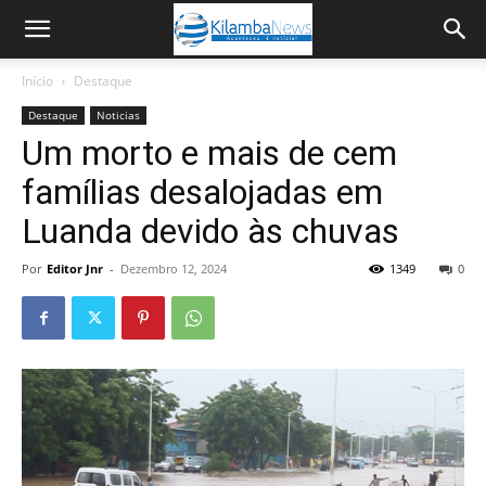
Início
Destaque
Destaque
Noticias
Um morto e mais de cem
famílias desalojadas em
Luanda devido às chuvas
Por
Editor Jnr
-
Dezembro 12, 2024
1349
0