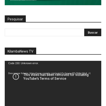
Pesquisar
KilambaNews TV
Reprodutor
Code 150: Unknown error.
de
vídeo
Descarregar ficheiro: https://www.youtube.com/watch?v=heunxxB7uTA&t=22s&_=1