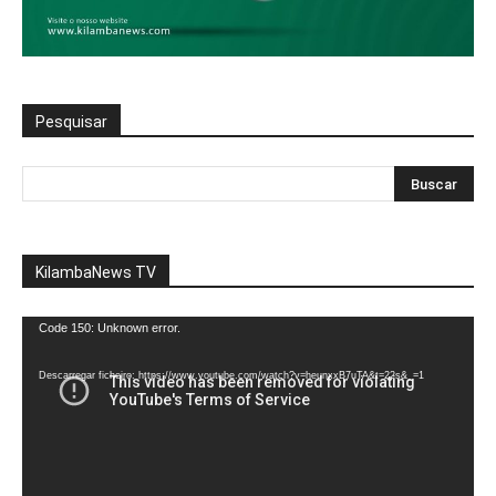
Pesquisar
KilambaNews TV
Reprodutor
Code 150: Unknown error.
de
vídeo
Descarregar ficheiro: https://www.youtube.com/watch?v=heunxxB7uTA&t=22s&_=1