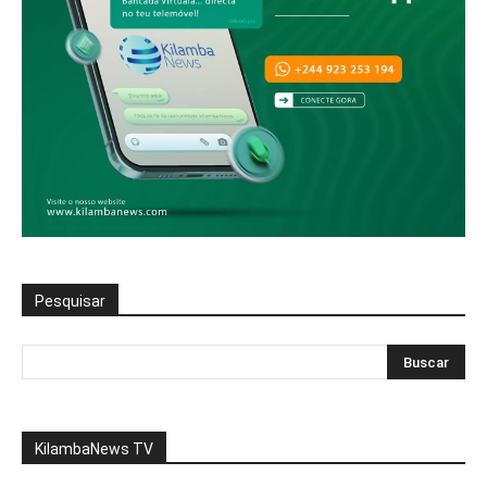
Pesquisar
KilambaNews TV