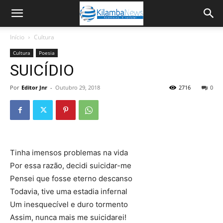
Início
Cultura
Cultura
Poesia
SUICÍDIO
Por
Editor Jnr
-
Outubro 29, 2018
2716
0
Tinha imensos problemas na vida
Por essa razão, decidi suicidar-me
Pensei que fosse eterno descanso
Todavia, tive uma estadia infernal
Um inesquecível e duro tormento
Assim, nunca mais me suicidarei!