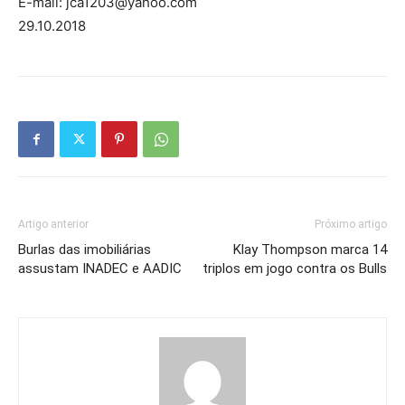
E-mail: jca1203@yahoo.com
29.10.2018
Artigo anterior
Próximo artigo
Burlas das imobiliárias
Klay Thompson marca 14
assustam INADEC e AADIC
triplos em jogo contra os Bulls