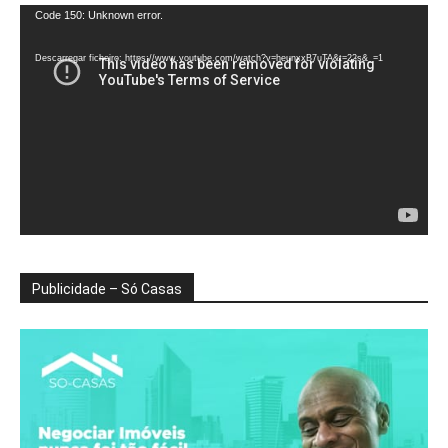
Reprodutor
Code 150: Unknown error.
de
vídeo
Descarregar ficheiro: https://www.youtube.com/watch?v=heunxxB7uTA&t=22s&_=1
Publicidade – Só Casas