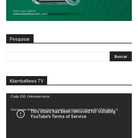
Pesquisar
KilambaNews TV
Reprodutor
Code 150: Unknown error.
de
vídeo
Descarregar ficheiro: https://www.youtube.com/watch?v=heunxxB7uTA&t=22s&_=1