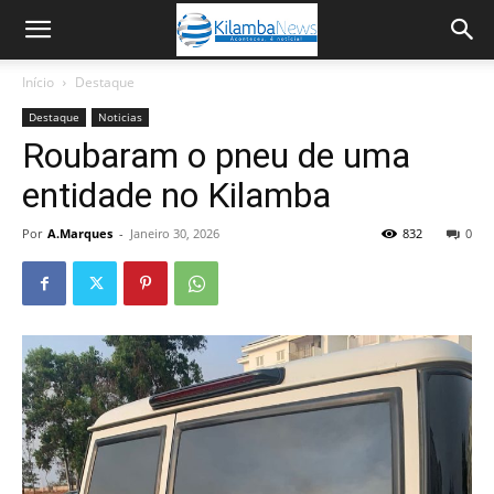
Início
Destaque
Destaque
Noticias
Roubaram o pneu de uma
entidade no Kilamba
Por
A.Marques
-
Janeiro 30, 2026
832
0