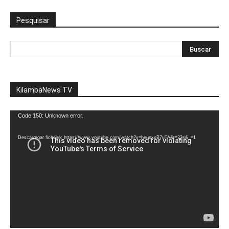
Pesquisar
KilambaNews TV
Reprodutor
Code 150: Unknown error.
de
vídeo
Descarregar ficheiro: https://www.youtube.com/watch?v=heunxxB7uTA&t=22s&_=1