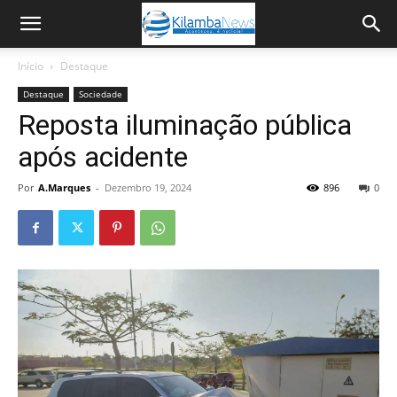
Início
Destaque
Destaque
Sociedade
Reposta iluminação pública
após acidente
Por
A.Marques
-
Dezembro 19, 2024
896
0