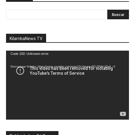
KilambaNews TV
Reprodutor
Code 150: Unknown error.
de
vídeo
Descarregar ficheiro: https://www.youtube.com/watch?v=heunxxB7uTA&t=22s&_=1