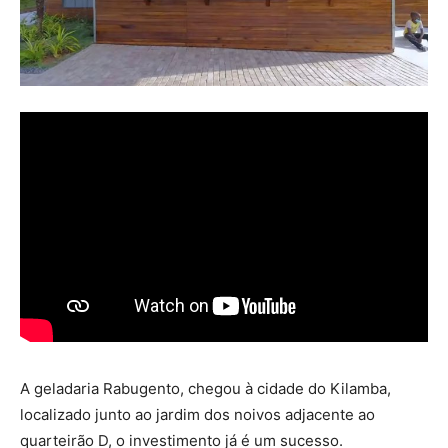
A geladaria Rabugento, chegou à cidade do Kilamba,
localizado junto ao jardim dos noivos adjacente ao
quarteirão D, o investimento já é um sucesso.