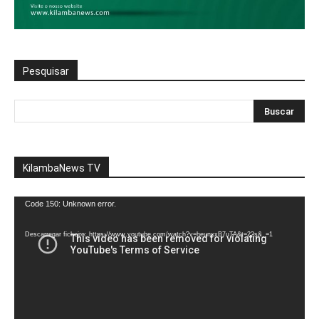
Pesquisar
KilambaNews TV
Reprodutor
Code 150: Unknown error.
de
vídeo
Descarregar ficheiro: https://www.youtube.com/watch?v=heunxxB7uTA&t=22s&_=1