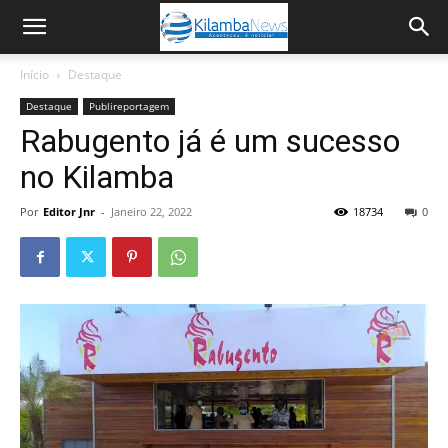
Início
Destaque
Destaque
Publireportagem
Rabugento já é um sucesso
no Kilamba
Por
Editor Jnr
-
Janeiro 22, 2022
18734
0