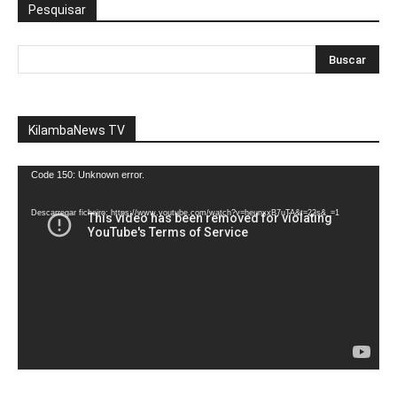
Pesquisar
KilambaNews TV
Reprodutor
Code 150: Unknown error.
de
vídeo
Descarregar ficheiro: https://www.youtube.com/watch?v=heunxxB7uTA&t=22s&_=1