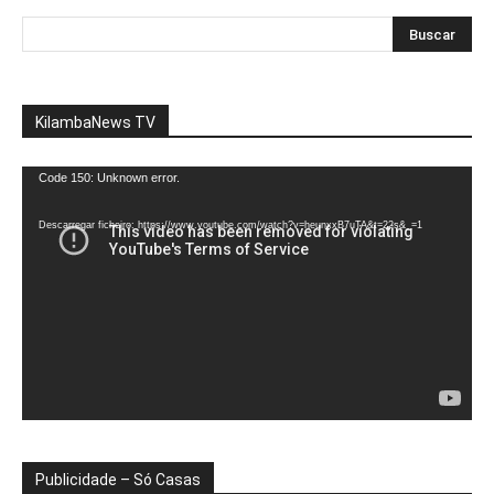
KilambaNews TV
Reprodutor
Code 150: Unknown error.
de
vídeo
Descarregar ficheiro: https://www.youtube.com/watch?v=heunxxB7uTA&t=22s&_=1
Publicidade – Só Casas