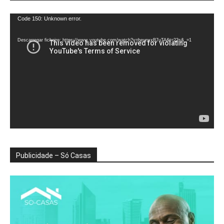
Reprodutor
Code 150: Unknown error.
de
vídeo
Descarregar ficheiro: https://www.youtube.com/watch?v=heunxxB7uTA&t=22s&_=1
Publicidade – Só Casas