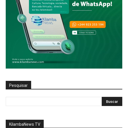
Pesquisar
KilambaNews TV