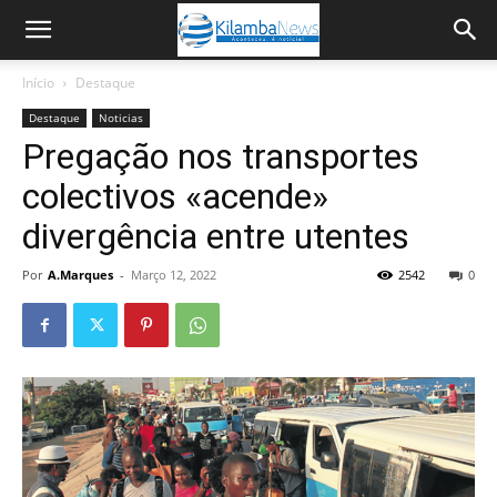
Início
Destaque
Destaque
Noticias
Pregação nos transportes
colectivos «acende»
divergência entre utentes
Por
A.Marques
-
Março 12, 2022
2542
0