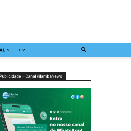
AL
+
Publicidade – Canal KilambaNews