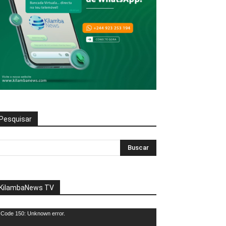
Pesquisar
KilambaNews TV
eprodutor
Code 150: Unknown error.
e