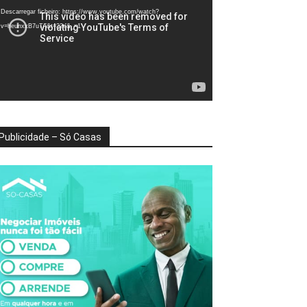
deo
Descarregar ficheiro: https://www.youtube.com/watch?
v=heunxxB7uTA&t=22s&_=1
Publicidade – Só Casas