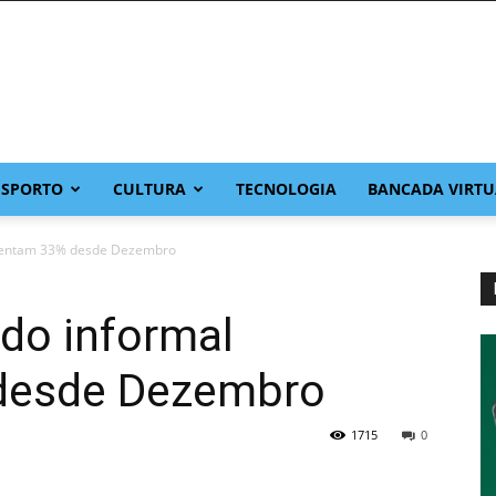
ESPORTO
CULTURA
TECNOLOGIA
BANCADA VIRTU
mentam 33% desde Dezembro
do informal
desde Dezembro
1715
0