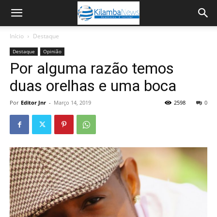
Início
Destaque
Destaque
Opinião
Por alguma razão temos
duas orelhas e uma boca
Por
Editor Jnr
-
Março 14, 2019
2598
0