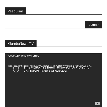
Pesquisar
KilambaNews TV
Reprodutor
Code 150: Unknown error.
de
vídeo
Descarregar ficheiro: https://www.youtube.com/watch?v=heunxxB7uTA&t=22s&_=1