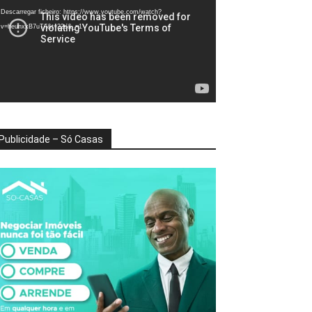
deo
Descarregar ficheiro: https://www.youtube.com/watch?
v=heunxxB7uTA&t=22s&_=1
Publicidade – Só Casas