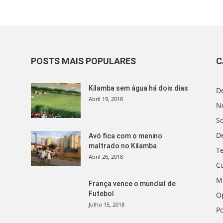
POSTS MAIS POPULARES
C
Kilamba sem água há dois dias
D
Abril 19, 2018
No
S
D
Avó fica com o menino
maltrado no Kilamba
T
Abril 26, 2018
C
M
França vence o mundial de
Futebol
O
Julho 15, 2018
Po