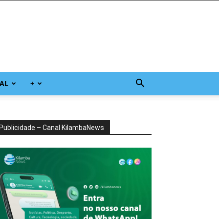
AL
+
Publicidade – Canal KilambaNews