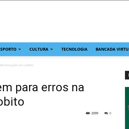
ESPORTO
CULTURA
TECNOLOGIA
BANCADA VIRTU
deslocação ao Lobito
m para erros na
obito
2099
0