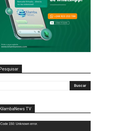
Pesquisar
KilambaNews TV
eprodutor
Code 150: Unknown error.
e