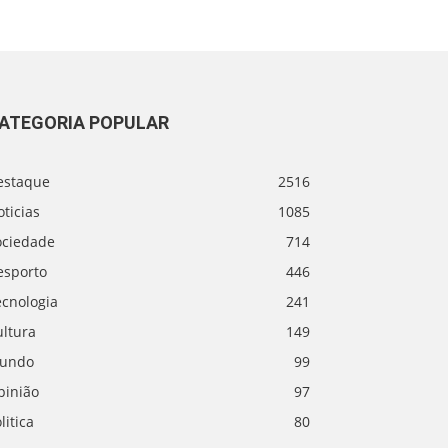
ATEGORIA POPULAR
estaque
2516
ticias
1085
ociedade
714
esporto
446
ecnologia
241
ultura
149
undo
99
pinião
97
litica
80