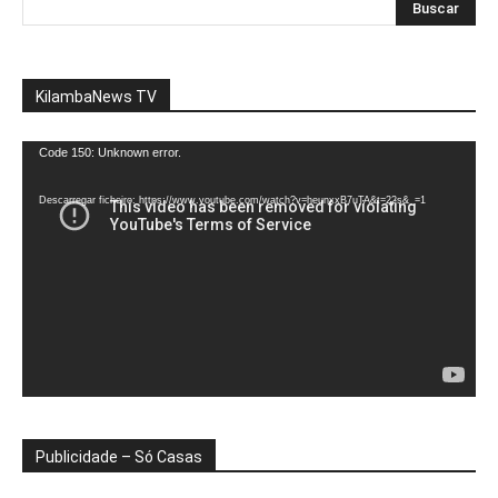
KilambaNews TV
Reprodutor
Code 150: Unknown error.
de
vídeo
Descarregar ficheiro: https://www.youtube.com/watch?v=heunxxB7uTA&t=22s&_=1
Publicidade – Só Casas