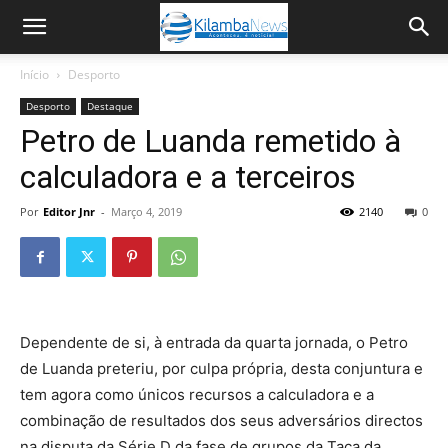
Início
Desporto
Desporto
Destaque
Petro de Luanda remetido à
calculadora e a terceiros
Por
Editor Jnr
-
Março 4, 2019
2140
0
Dependente de si, à entrada da quarta jornada, o Petro
de Luanda preteriu, por culpa própria, desta conjuntura e
tem agora como únicos recursos a calculadora e a
combinação de resultados dos seus adversários directos
na disputa da Série D da fase de grupos da Taça da