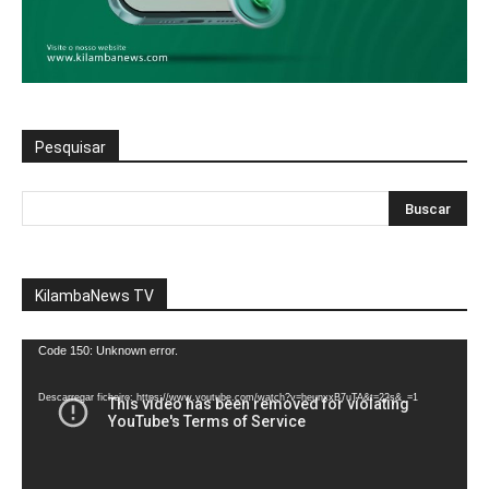
Pesquisar
KilambaNews TV
Reprodutor
Code 150: Unknown error.
de
vídeo
Descarregar ficheiro: https://www.youtube.com/watch?v=heunxxB7uTA&t=22s&_=1