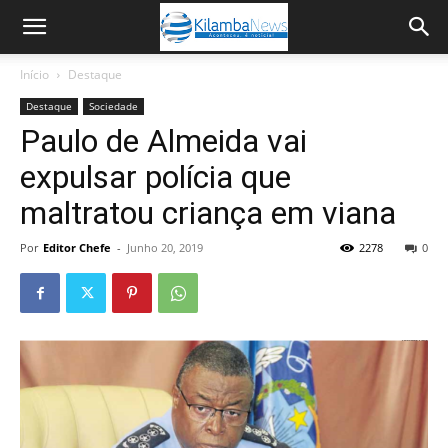
Início
Destaque
Destaque
Sociedade
Paulo de Almeida vai
expulsar polícia que
maltratou criança em viana
Por
Editor Chefe
-
Junho 20, 2019
2278
0