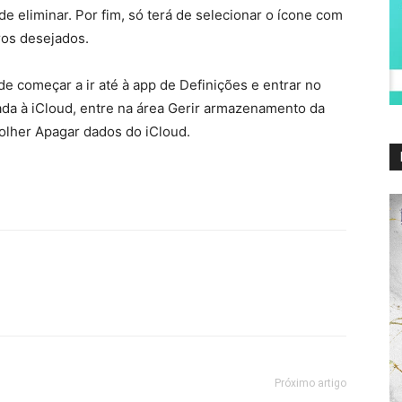
e eliminar. Por fim, só terá de selecionar o ícone com
iros desejados.
de começar a ir até à app de
Definições
e entrar no
ada à
iCloud
, entre na área
Gerir armazenamento da
colher
Apagar dados do iCloud
.
Próximo artigo