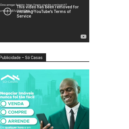
deo
Descarregar ficheiro: https://www.youtube.com/watch?
v=heunxxB7uTA&t=22s&_=1
Publicidade – Só Casas