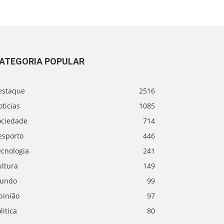
ATEGORIA POPULAR
estaque
2516
ticias
1085
ociedade
714
esporto
446
ecnologia
241
ultura
149
undo
99
pinião
97
litica
80