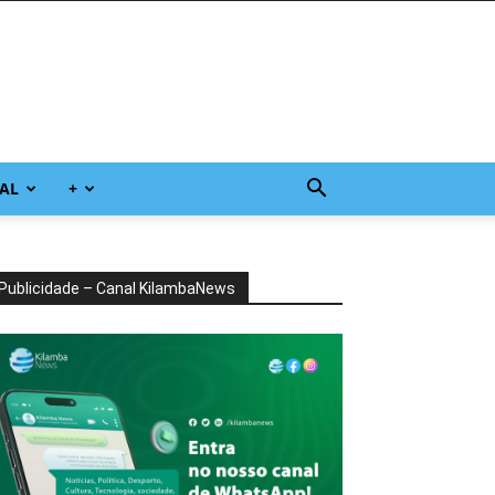
AL
+
Publicidade – Canal KilambaNews