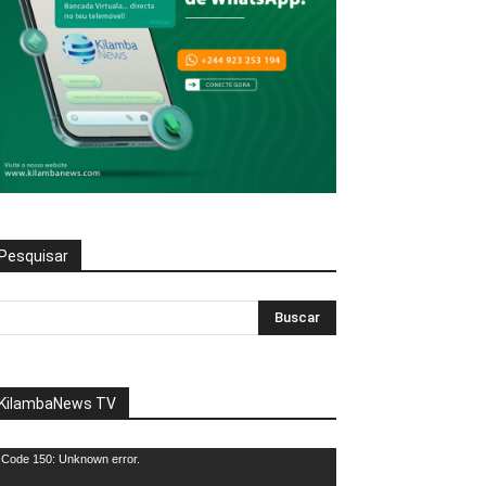
Pesquisar
KilambaNews TV
eprodutor
Code 150: Unknown error.
e