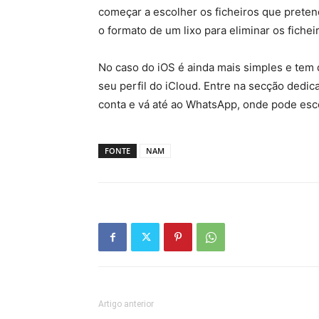
começar a escolher os ficheiros que pretend
o formato de um lixo para eliminar os fiche
No caso do
iOS
é ainda mais simples e tem 
seu
perfil do iCloud
. Entre na secção dedic
conta
e vá até ao
WhatsApp
, onde pode es
FONTE
NAM
Artigo anterior