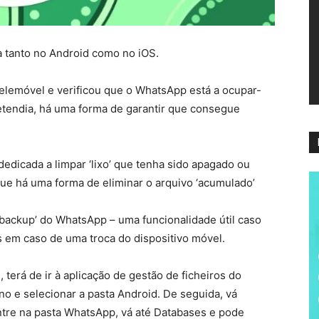
ví
a tanto no Android como no iOS.
elemóvel e verificou que o WhatsApp está a ocupar-
tendia, há uma forma de garantir que consegue
dicada a limpar ‘lixo’ que tenha sido apagado ou
que há uma forma de eliminar o arquivo ‘acumulado’
o ‘backup’ do WhatsApp – uma funcionalidade útil caso
s em caso de uma troca do dispositivo móvel.
d
, terá de
ir à aplicação de gestão de ficheiros do
no
e selecionar a pasta
Android
. De seguida, vá
ntre na pasta
WhatsApp
, vá até
Databases
e pode