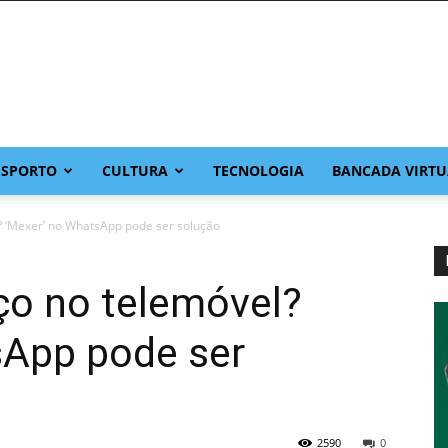
ESPORTO
CULTURA
TECNOLOGIA
BANCADA VIRTU
 ‘Mexer’ no WhatsApp pode ser solução
o no telemóvel?
sApp pode ser
2590
0