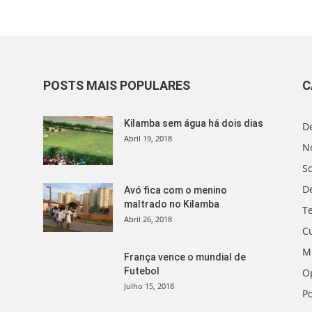
POSTS MAIS POPULARES
C
Kilamba sem água há dois dias
D
Abril 19, 2018
No
S
D
Avó fica com o menino
maltrado no Kilamba
T
Abril 26, 2018
C
M
França vence o mundial de
Futebol
O
Julho 15, 2018
Po