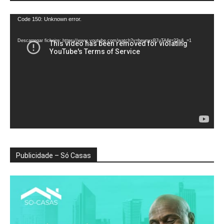
Reprodutor
Code 150: Unknown error.
de
vídeo
Descarregar ficheiro: https://www.youtube.com/watch?v=heunxxB7uTA&t=22s&_=1
Publicidade – Só Casas