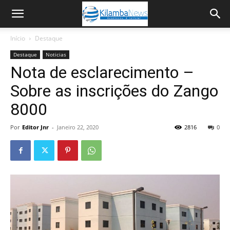
Início
Destaque
Destaque
Noticias
Nota de esclarecimento –
Sobre as inscrições do Zango
8000
Por
Editor Jnr
-
Janeiro 22, 2020
2816
0