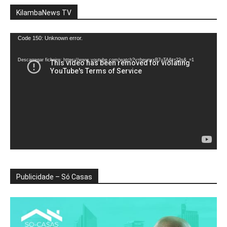
KilambaNews TV
Reprodutor
Code 150: Unknown error.
de
vídeo
Descarregar ficheiro: https://www.youtube.com/watch?v=heunxxB7uTA&t=22s&_=1
Publicidade – Só Casas