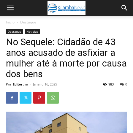
Início
Destaque
Destaque
Noticias
No Sequele: Cidadão de 43
anos acusado de asfixiar a
mulher até à morte por causa
dos bens
Por
Editor Jnr
-
Janeiro 16, 2025
983
0