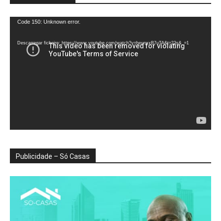
Reprodutor
Code 150: Unknown error.
de
vídeo
Descarregar ficheiro: https://www.youtube.com/watch?v=heunxxB7uTA&t=22s&_=1
Publicidade – Só Casas