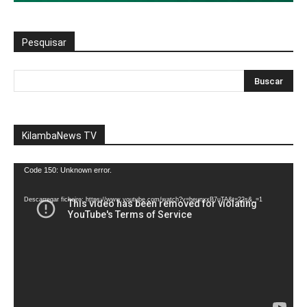
Pesquisar
KilambaNews TV
Reprodutor
Code 150: Unknown error.
de
vídeo
Descarregar ficheiro: https://www.youtube.com/watch?v=heunxxB7uTA&t=22s&_=1