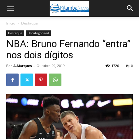
Início
Destaque
Destaque
Uncategorized
NBA: Bruno Fernando “entra”
nos dois dígitos
Por
A.Marques
-
Outubro 29, 2019
1726
0