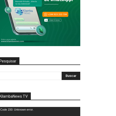
Pesquisar
KilambaNews TV
eprodutor
Code 150: Unknown error.
e