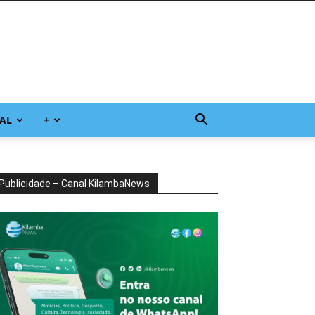
AL
+
Publicidade – Canal KilambaNews