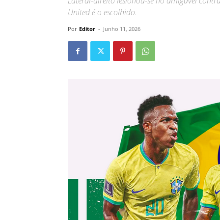
Lateral-direito lesionou-se no amigável contr
United é o escolhido.
Por
Editor
-
Junho 11, 2026