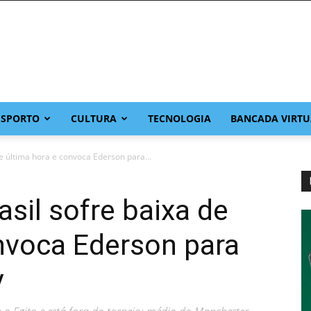
ESPORTO
CULTURA
TECNOLOGIA
BANCADA VIRTU
e última hora e convoca Ederson para...
asil sofre baixa de
nvoca Ederson para
y