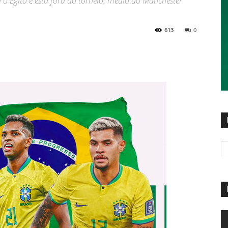
a o Egito e está fora do torneio; médio do Manchester
613
0
R
d