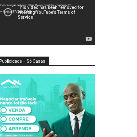
deo
Descarregar ficheiro: https://www.youtube.com/watch?
v=heunxxB7uTA&t=22s&_=1
Publicidade – Só Casas