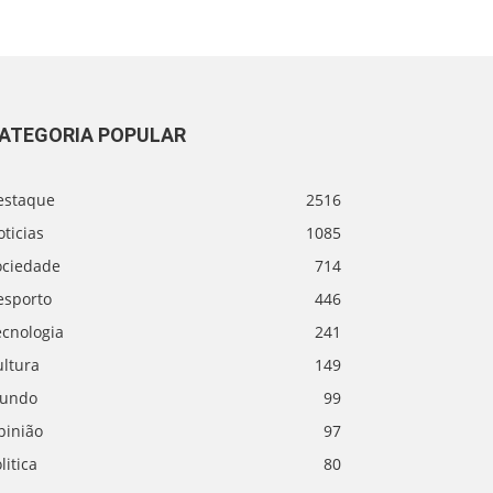
ATEGORIA POPULAR
estaque
2516
ticias
1085
ociedade
714
esporto
446
ecnologia
241
ultura
149
undo
99
pinião
97
litica
80