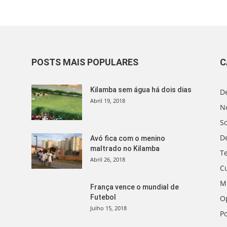
POSTS MAIS POPULARES
C
Kilamba sem água há dois dias
D
Abril 19, 2018
No
S
D
Avó fica com o menino
maltrado no Kilamba
T
Abril 26, 2018
C
M
França vence o mundial de
Futebol
O
Julho 15, 2018
Po