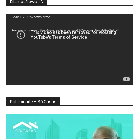
KilambaNews TV
Reprodutor
Code 150: Unknown error.
de
vídeo
Descarregar ficheiro: https://www.youtube.com/watch?v=heunxxB7uTA&t=22s&_=1
Publicidade – Só Casas