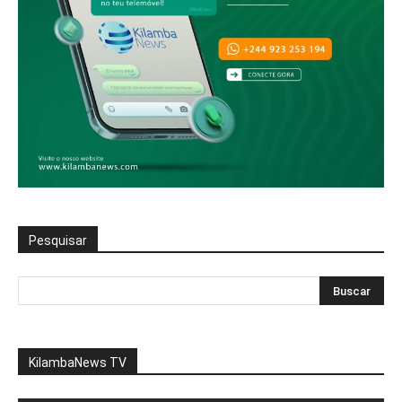
Pesquisar
KilambaNews TV