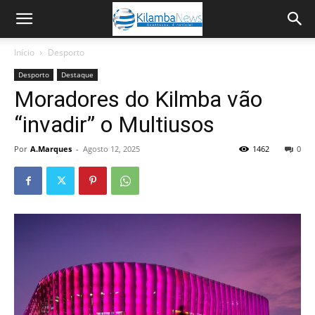
Início
Desporto
Desporto
Destaque
Moradores do Kilmba vão
“invadir” o Multiusos
Por
A.Marques
-
Agosto 12, 2025
1462
0