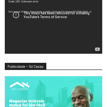
Reprodutor
Code 150: Unknown error.
de
vídeo
Descarregar ficheiro: https://www.youtube.com/watch?v=heunxxB7uTA&t=22s&_=1
Publicidade – Só Casas