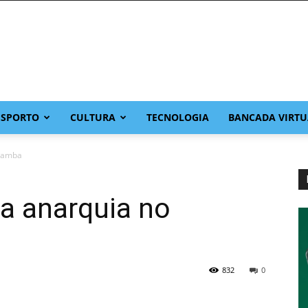
ESPORTO
CULTURA
TECNOLOGIA
BANCADA VIRTU
ilamba
a anarquia no
832
0