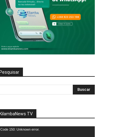
Pesquisar
KilambaNews TV
eprodutor
Code 150: Unknown error.
e