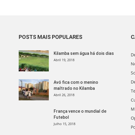
POSTS MAIS POPULARES
C
Kilamba sem água há dois dias
D
Abril 19, 2018
No
S
D
Avó fica com o menino
maltrado no Kilamba
T
Abril 26, 2018
C
M
França vence o mundial de
Futebol
O
Julho 15, 2018
Po