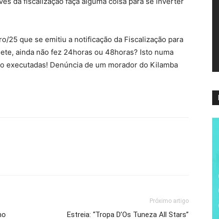
vés da fiscalização faça alguma coisa para se inverter
ví
o/25 que se emitiu a notificação da Fiscalização para
inete, ainda não fez 24horas ou 48horas? Isto numa
sido executadas! Denúncia de um morador do Kilamba
Próximo artigo
no
Estreia: “Tropa D’Os Tuneza All Stars”