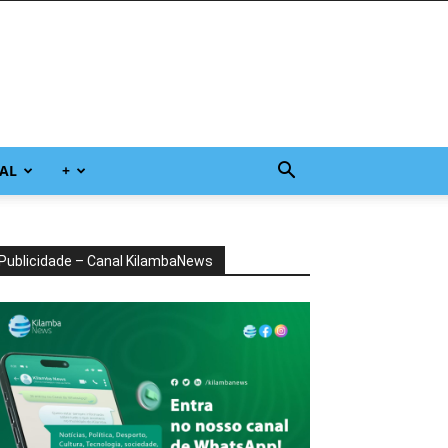
AL
+
Publicidade – Canal KilambaNews