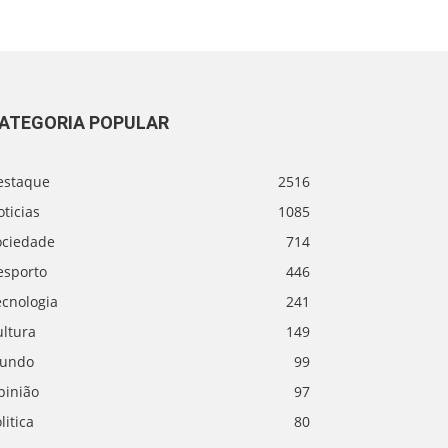
ATEGORIA POPULAR
estaque
2516
ticias
1085
ociedade
714
esporto
446
ecnologia
241
ultura
149
undo
99
pinião
97
litica
80