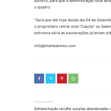
socorro, para que a administração local atra
o quadro:
“Será que até hoje desde dia 04 de Setembr
o proprietário retirar esta “Casota” ou Gab
estrutura séria as exonerações já teriam 
info@kilambanews.com
Artigo anterior
Administração recolhe sucatas abandonadas 