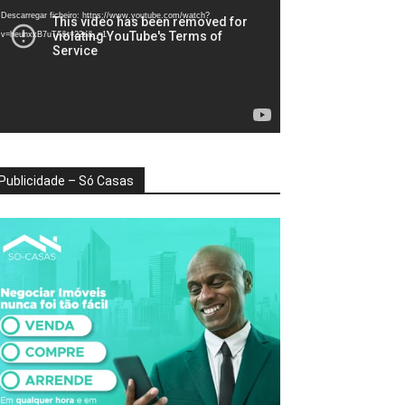
deo
Descarregar ficheiro: https://www.youtube.com/watch?
v=heunxxB7uTA&t=22s&_=1
Publicidade – Só Casas