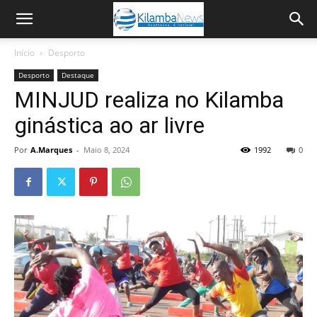
Início
Desporto
Desporto
Destaque
MINJUD realiza no Kilamba
ginástica ao ar livre
Por
A.Marques
-
Maio 8, 2024
1992
0