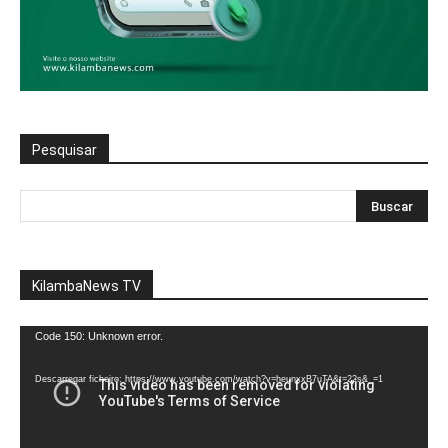
Pesquisar
KilambaNews TV
Reprodutor
Code 150: Unknown error.
de
vídeo
Descarregar ficheiro: https://www.youtube.com/watch?v=heunxxB7uTA&t=22s&_=1